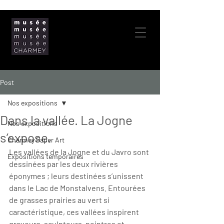
Post
Nos expositions
Dans la vallée. La Jogne
Nos expositions
s’expose.
Charmey Paper Art
Les vallées de la Jogne et du Javro sont 
Expositions temporaires
dessinées par les deux rivières 
éponymes ; leurs destinées s’unissent 
dans le Lac de Monstalvens. Entourées 
de grasses prairies au vert si 
caractéristique, ces vallées inspirent 
graveurs, sculpteurs, peintres et 