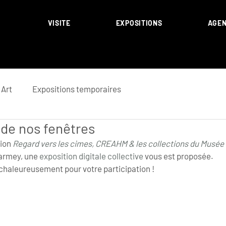
VISITE
EXPOSITIONS
AGE
Art
Expositions temporaires
de nos fenêtres
ion 
Regard vers les cimes, CREAHM & les collections du Musée
armey, une 
exposition digitale collective
 vous est proposée.
haleureusement pour votre participation !