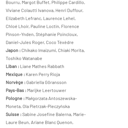
Bourru, Margot Buffet, Philippe Cardillo,
Viviane Colautti Ivanova, Henri Duffour,
Elizabeth Lefranc, Laurence Lehel,
Chloé Lhoir, Pauline Loctin, Florence
Pinson-Ynden, Stéphanie Poincloux,
Daniel-Jules Roger, Coco Téxèdre
​Japon :
Chikako Imaizumi, Chiaki Morita,
Toshiko Watanabe
Liban :
Liane Mathes Rabbath
Mexique :
Karen Perry Rioja
Norvège :
Gabriella Göransson
Pays-Bas :
Marijke Leertouwer
Pologne :
Małgorzata Antoszewska-
Moneta, Ola Pietrzak-Pieczyńska
Suisse :
Sabine Josefine Balerna, Marie-
Laure Beun, Ariane Blanc Quenon,