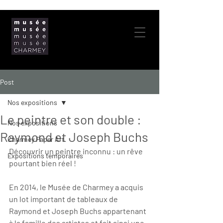
Post
Nos expositions
Le peintre et son double :
Nos expositions
Raymond et Joseph Buchs
Charmey Paper Art
Découvrir un peintre inconnu : un rêve 
Expositions temporaires
pourtant bien réel !
En 2014, le Musée de Charmey a acquis 
un lot important de tableaux de 
Raymond et Joseph Buchs appartenant 
à la famille des artistes et fait ainsi une 