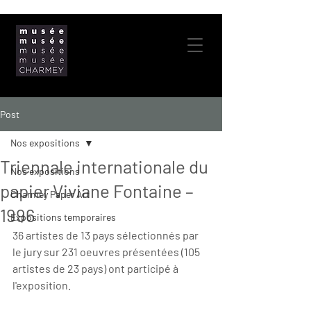
Post
Nos expositions
Triennale internationale du
Nos expositions
papier Viviane Fontaine –
Charmey Paper Art
1996
Expositions temporaires
36 artistes de 13 pays sélectionnés par 
le jury sur 231 oeuvres présentées (105 
artistes de 23 pays) ont participé à 
l'exposition.