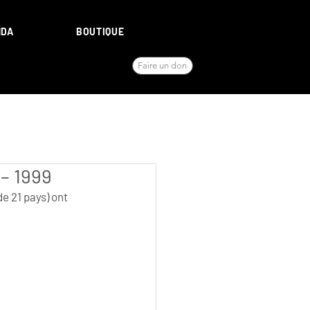
NDA
BOUTIQUE
Faire un don
 – 1999
e 21 pays) ont 