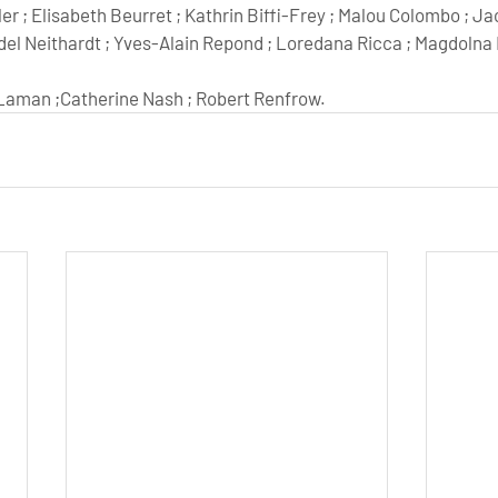
er ; Elisabeth Beurret ; Kathrin Biffi-Frey ; Malou Colombo ; Jac
Adel Neithardt ; Yves-Alain Repond ; Loredana Ricca ; Magdolna R
Laman ;Catherine Nash ; Robert Renfrow.