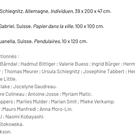
Schiegnitz, Allemagne, 
Individuen
, 39 x 200 x 47 cm.
abriel, Suisse, 
Papier dans la ville
, 100 x 100 cm.
uanella, Suisse, 
Pendulaires
, 10 x 120 cm.
ctionnés :
ärndal ; Hadmut Bittiger ; Valerie Buess ; Ingrid Bürger ; Herma
 ; Thomas Meurer ; Ursula Schiegnitz ; Josephine Tabbert ; H
e Little.
Blake ; Jocelyne Gaudreau.
e Colineau ; Antoine Josse ; Myriam Matic.
oppers ; Marlies Mulder ; Marian Smit ; Mieke Verkamp.
e ;Mauro Manfredi ; Anna Moro-Lin.
ki ; Naomi Kobayashi.
Stokowska.
akson.