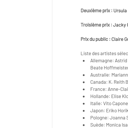
Deuxième prix : 
Ursula 
Troisième prix : 
Jacky G
Prix du public :
Claire G
Liste des artistes séle
Allemagne: Astrid B
Beate Hoffmeister
Australie: Mariann
Canada: K. Reith 
France: Anne-Clair
Hollande: Elise Kl
Italie: Vito Capon
Japon: Eriko Hori
Pologne: Joanna 
Suède: Monica Is