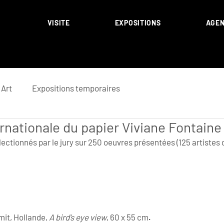
VISITE
EXPOSITIONS
AGE
Art
Expositions temporaires
ernationale du papier Viviane Fontaine
électionnés par le jury sur 250 oeuvres présentées (125 artistes d
it, Hollande, 
A bird’s eye view
, 60 x 55 cm
.