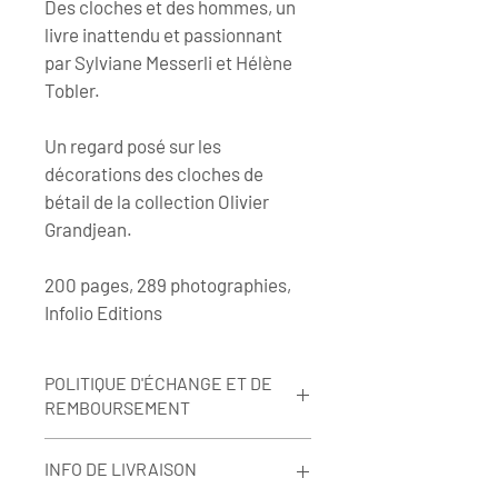
Des cloches et des hommes, un 
livre inattendu et passionnant 
par Sylviane Messerli et Hélène 
Tobler.
Un regard posé sur les 
décorations des cloches de 
bétail de la collection Olivier 
Grandjean.
200 pages, 289 photographies, 
Infolio Editions
POLITIQUE D'ÉCHANGE ET DE
REMBOURSEMENT
Les produits ne sont ni échangés ni 
INFO DE LIVRAISON
remboursés.